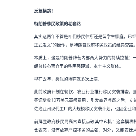
反复横跳！
特朗普移民政策的老套路
其实这两年不管是咱们移民律所还是留学生家庭，已经
正式发文”的操作，是特朗普政府移民政策的经典套路
本质上，这是特朗普阵营内部两大势力的持续拉扯：
朗普核心票仓里的移民强硬派、本土主义群体。
早在去年，类似的博弈就多次上演：
此前政府计划在餐饮、农业行业推行移民突袭排查，遭
签证增收10万美元高额费用，引发商界哗然之后，立
佐治亚州现代工厂的大规模移民突袭计划，也因企业和
前拜登政府移民局高官直接点破其中玄机：这套模糊操
仓表态，没有放弃严控移民的主张；对外，又能安抚