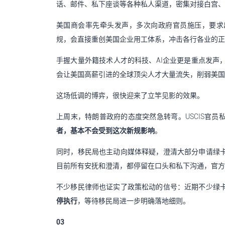
话、邮件、私下座谈等各种私人渠道，密集对接白宫、
美国商会率先牵头发声，多次向政府官员施压，要求
规，会直接重创美国企业用工体系，冲击各行各业的正
手握大量外籍技术人才的科技、AI企业更是重点发声
会让美国高薪引进的全球顶尖人才大量流失，削弱美国
这场低调的博弈，很快迎来了立竿见影的效果。
上周末，特朗普政府的态度突然急转弯。USCIS官
者，基本不会受到这次新规影响
。
同时，移民局也主动向媒体释疑，澄清大部分申请绿
目前所有安抚和澄清，都停留在口头和私下沟通，官方
不少移民律师也证实了政策松动的信号：近期不少绿
停执行
，等待移民局进一步明确落地细则。
03