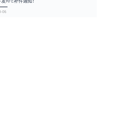
发RFE补件通知！
8-06