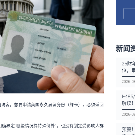
新闻
26财
位，
2026-0
I-4
解读
籍访客，想要申请美国永久居留身份（绿卡），必须返回
2026-0
确界定“哪些情况算特殊例外”，也没有划定受影响人群
预警！