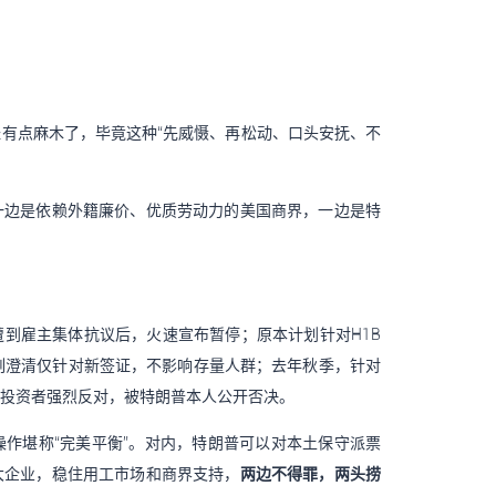
有点麻木了，毕竟这种“先威慑、再松动、口头安抚、不
。
一边是依赖外籍廉价、优质劳动力的美国商界，一边是特
到雇主集体抗议后，火速宣布暂停；原本计划针对H1B
刻澄清仅针对新签证，不影响存量人群；去年秋季，针对
投资者强烈反对，被特朗普本人公开否决。
作堪称“完美平衡”。对内，特朗普可以对本土保守派票
大企业，稳住用工市场和商界支持，
两边不得罪，两头捞