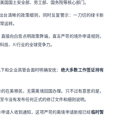
美国国土安全部、劳工部、国务院等核心部门。
出台清晰的政策细则，同时反复警示：一刀切的绿卡新
常运转。
，直接向白宫点明政策弊端，直言严苛的境外申请规则，
科技、AI行业的全球竞争力。
员私下和企业高管会面时明确安抚：
绝大多数工作签证持有
卡的在美移民，无需离境回国办理。只不过有意思的是，
至今没有发布任何正式的修订文件和细则说明。
卡申请人收到通知，这项严苛的离境申请新规已经
临时暂