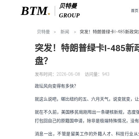
贝特曼咨询
贝特曼
BTM
.
首页
GROUP
 贝特曼
>
 新闻 
>
突发！特朗普绿卡I-485新政
突发！特朗普绿卡I-485
盘？
发布时间：2026-06-08
访问量：943
政坛风向变得有多快？
就这么说吧，堪比纽约的五、六月天气，说变就变，让
就在不久前，美国移民局刚甩出一条硬核新规，态度
打包回自己的原籍国申请，除非是极端特殊情况，没有
消息一出，不管是留美工作的外籍人才、科技行业从