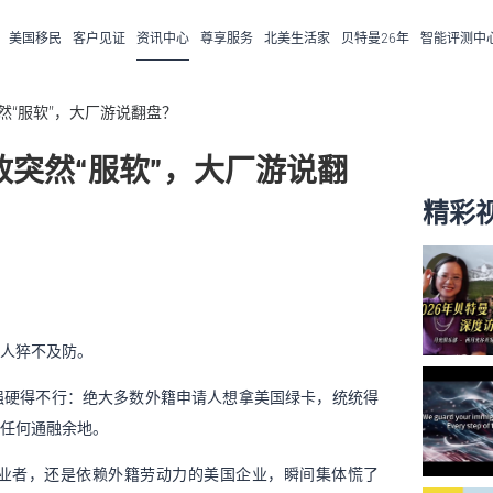
美国移民
客户见证
资讯中心
尊享服务
北美生活家
贝特曼
26
年
智能评测中
突然“服软”，大厂游说翻盘？
新政突然“服软”，大厂游说翻
精彩
人猝不及防。
强硬得不行：绝大多数外籍申请人想拿美国绿卡，统统得
任何通融余地。
业者，还是依赖外籍劳动力的美国企业，瞬间集体慌了