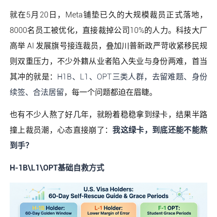
就在5月20日，Meta铺垫已久的大规模裁员正式落地，
8000名员工被优化，直接裁掉公司10%的人力。科技大厂
高举 AI 发展旗号接连裁员，叠加川普新政严苛收紧移民规
则双重压力，不少外籍从业者陷入失业与身份两难，首当
其冲的就是：
H1B、L1、OPT三类人群，去留难题、身份
续签、合法居留
，每一个问题都迫在眉睫。
也有不少人熬了好几年，就盼着稳稳拿到绿卡，结果半路
撞上裁员潮，心态直接崩了：
我这绿卡，到底还能不能熬
到手？
H-1B\L1\OPT基础自救方式