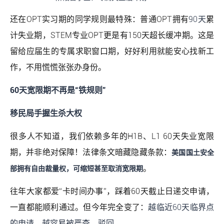
还在OPT实习期的同学规则最特殊：普通OPT拥有
90天
累
计失业期，STEM专业OPT更是有150天超长缓冲期。这是
留给应届生的专属求职窗口期，好好利用就能安心找新工
作，不用慌慌张张办身份。
60天宽限期不再是“铁规则”
移民局手握生杀大权
很多人不知道，我们依赖多年的H1B、L1 60天失业宽限
期，并非绝对保障！法律条文暗藏隐藏条款：
美国国土安全
。
部拥有自由裁量权，可缩短甚至取消宽限期
往年大家都爱“卡时间办事”，踩着60天截止日递交申请，
一直都能顺利通过。但今年完全变了：
越临近60天临界点
的申请，越容易被严查、驳回
。