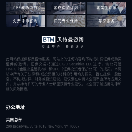
EB5成功项目
客户保护计划
北美生活家
免费律师咨询
亿元专业保险
尊享服务
此网站仅提供移民咨询服务。网站上的任何内容均不构成出售证券或购买
证券的邀请。证券交易将通过CAVU Securities LLC进行，该公司是
FINRA（金融业监管机构）和SIPC（证券投资者保护公司）的成员。本网
站中所有关于法律和/或投资相关材料的引用均为摘录，旨在提供一般信
息，不构成法律、财务或投资建议。建议潜在申请人全面审查所有适用文
件，并从持有许可的专业人士那里获得专业建议，以全面了解适用法律和
相关风险因素。
办公地址
美国总部
299 Broadway, Suite 1018 New York, NY, 10007