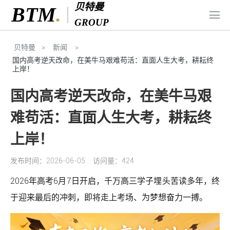
贝特曼
贝特曼咨询
BTM
.
GROUP
 贝特曼
>
 新闻 
>
国内高考逆天改命，在美牛马艰难苟活：直面人生大考，耕耘终
上岸！
国内高考逆天改命，在美牛马艰
难苟活：直面人生大考，耕耘终
上岸！
发布时间：2026-06-05
访问量：424
2026年高考6月7日开启，千万高三学子埋头苦读多年，终
于迎来最后的冲刺，即将走上考场、为梦想奋力一搏。