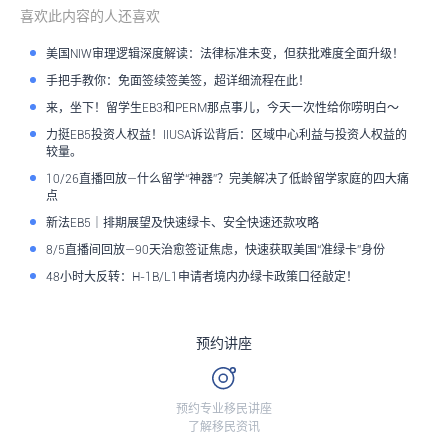
喜欢此内容的人还喜欢
美国NIW审理逻辑深度解读：法律标准未变，但获批难度全面升级！
手把手教你：免面签续签美签，超详细流程在此！
来，坐下！留学生EB3和PERM那点事儿，今天一次性给你唠明白～
力挺EB5投资人权益！IIUSA诉讼背后：区域中心利益与投资人权益的
较量。
10/26直播回放—什么留学“神器”？完美解决了低龄留学家庭的四大痛
点
新法EB5｜排期展望及快速绿卡、安全快速还款攻略
8/5直播间回放—90天治愈签证焦虑，快速获取美国“准绿卡”身份
48小时大反转：H-1B/L1申请者境内办绿卡政策口径敲定！
预约讲座
预约专业移民讲座
了解移民资讯