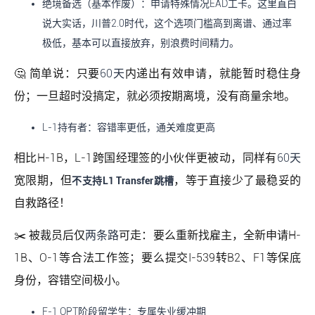
绝境备选（基本作废）：申请特殊情况EAD工卡。这里直白
说大实话，川普2.0时代，这个选项门槛高到离谱、通过率
极低，基本可以直接放弃，别浪费时间精力。
🤔 简单说：只要
60天
内递出有效申请，就能暂时稳住身
份；一旦超时没搞定，就必须按期离境，没有商量余地。
L-1持有者：容错率更低，通关难度更高
相比H-1B，L-1跨国经理签的小伙伴更被动，同样有
60天
宽限期，但
，等于直接少了最稳妥的
不支持L1 Transfer跳槽
自救路径！
✂️ 被裁员后仅
两条路
可走：要么重新找雇主，全新申请H-
1B、O-1等合法工作签；要么提交I-539转B2、F1等保底
身份，容错空间极小。
F-1 OPT阶段留学生：专属失业缓冲期