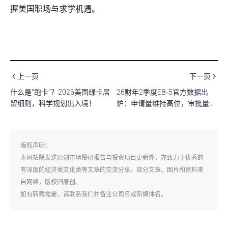
握美国职场与求学机遇。
上一页
下一页
什么是“跑卡”？2026美国绿卡居
26财年2季度EB‑5官方数据出
留细则，科学规划出入境！
炉：申请量维持高位，审批量疲
软、积压越来越多！
版权声明：
本网站除发送原创市场投研报告与投资项目更新外，亦致力于优秀的
有深度的经济类文化类等文章的交流分享。部分文章、图片和资料来
自网络，版权归原创。
如有转载需要，请联系我们并备注公司名或新媒体名。