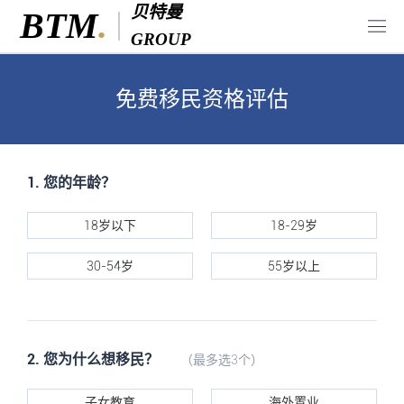
贝特曼
贝特曼咨询
BTM
.
GROUP
免费移民资格评估
1. 您的年龄？
18岁以下
18-29岁
30-54岁
55岁以上
2. 您为什么想移民？
（最多选3个）
子女教育
海外置业