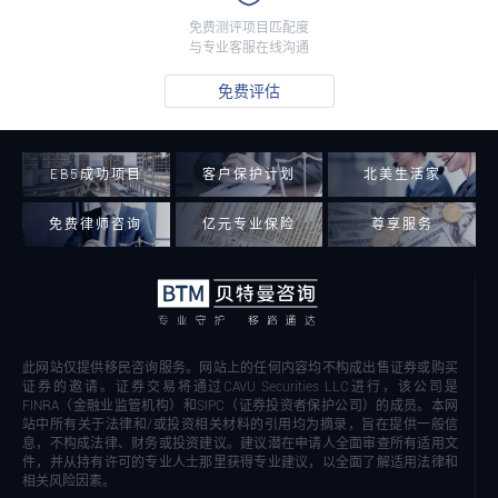
免费测评项目匹配度
与专业客服在线沟通
免费评估
EB5成功项目
客户保护计划
北美生活家
免费律师咨询
亿元专业保险
尊享服务
此网站仅提供移民咨询服务。网站上的任何内容均不构成出售证券或购买
证券的邀请。证券交易将通过CAVU Securities LLC进行，该公司是
FINRA（金融业监管机构）和SIPC（证券投资者保护公司）的成员。本网
站中所有关于法律和/或投资相关材料的引用均为摘录，旨在提供一般信
息，不构成法律、财务或投资建议。建议潜在申请人全面审查所有适用文
件，并从持有许可的专业人士那里获得专业建议，以全面了解适用法律和
相关风险因素。