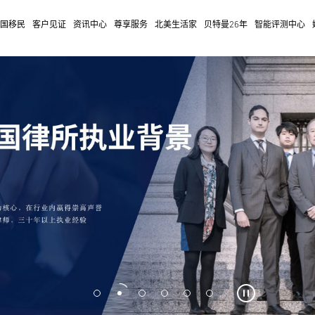
移民25年，亿元保险保障！
美国移民
客户见证
资讯中心
尊享服务
北美生活家
贝特曼
26
年
智能评测中心