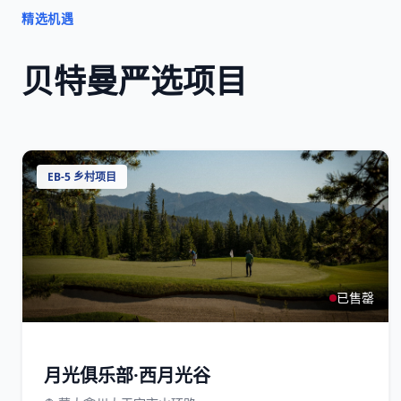
精选机遇
贝特曼严选项目
EB-5 乡村项目
已售罄
月光俱乐部·西月光谷