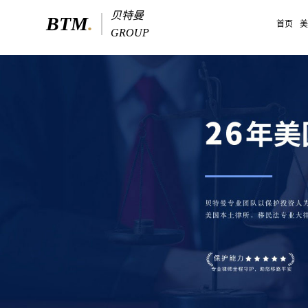
贝特曼美国EB5投资移民-专注美国
贝特曼
BTM
.
首页
GROUP