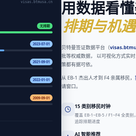
visas.btmusa.cn
用数据看懂
排期与机遇
无排期
2023-07-01
贝特曼签证数据平台（
visas.btm
批等权威数据， 以可视化方式实时
2021-09-01
策都有据可依。
从 EB-1 杰出人才到 F4 亲属移民，
2022-01-01
请窗口。
2009-09-01
15 类别移民时钟
覆盖 EB-1~EB-5 / F1~F4 全类
追踪排期进度
AI 智能推荐